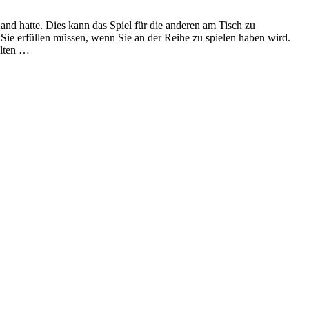
Hand hatte. Dies kann das Spiel für die anderen am Tisch zu
ie Sie erfüllen müssen, wenn Sie an der Reihe zu spielen haben wird.
alten …