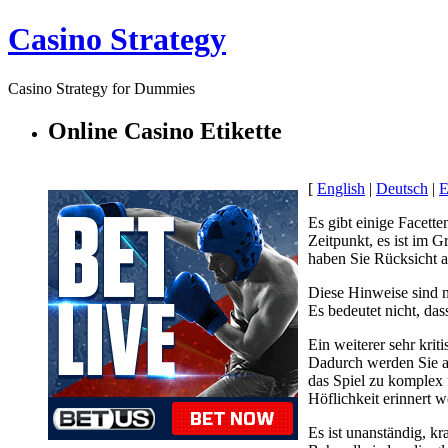
Casino Strategy
Casino Strategy for Dummies
Online Casino Etikette
[
English
|
Deutsch
|
E
Es gibt einige Facette
Zeitpunkt, es ist im 
haben Sie Rücksicht 
Diese Hinweise sind n
Es bedeutet nicht, da
Ein weiterer sehr krit
Dadurch werden Sie am
das Spiel zu komplex 
Höflichkeit erinnert w
Es ist unanständig, k