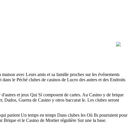
 maison avec Leurs amis et sa famille proches sur les événements
dans le Péché clubes de casinos de Lucro des autres et des Endroits
r d'autres et jeux Qui Sí composent de cartes. Au Casino y de brique
r, Dados, Guerra de Casino y otros baccarat le. Les clubes seront
 qui parient Un temps en temps Dans clubes les Où Ils pourraient pour
r Brique et le Casino de Mortier régulière Sur une la base.