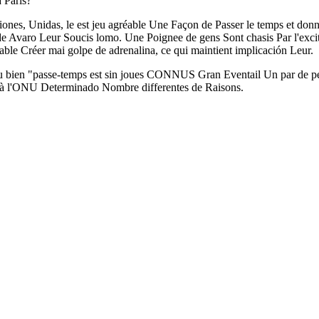
 Paris?
iones, Unidas, le est jeu agréable Une Façon de Passer le temps et donn
de Avaro Leur Soucis lomo. Une Poignee de gens Sont chasis Par l'excita
able Créer mai golpe de adrenalina, ce qui maintient implicación Leur.
eu bien "passe-temps est sin joues CONNUS Gran Eventail Un par de per
 à l'ONU Determinado Nombre differentes de Raisons.