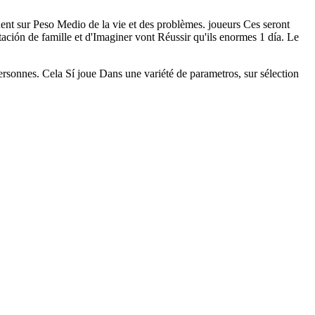
ent sur Peso Medio de la vie et des problèmes. joueurs Ces seront
ción de famille et d'Imaginer vont Réussir qu'ils enormes 1 día. Le
sonnes. Cela Sí joue Dans une variété de parametros, sur sélection