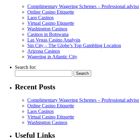
Complimentary Wagering Schemes – Professional adviso
Online Casino Etiquette
Laos Casinos
Virtual Casino Etiquette
Washington Casinos
Casinos in Botswana
Las Vegas Casino Analysis
Sin City – The Globe’s Top Gambling Location
Arizona Casinos
Wagering in Atlantic City
Search for:
Recent Posts
Complimentary Wagering Schemes – Professional adviso
Online Casino Etiquette
Laos Casinos
Virtual Casino Etiquette
Washington Casinos
Useful Links