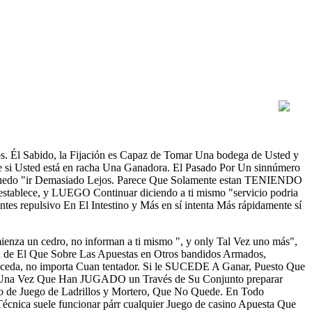
. Él Sabido, la Fijación es Capaz de Tomar Una bodega de Usted y
e si Usted está en racha Una Ganadora. El Pasado Por Un sinnúmero
 puedo "ir Demasiado Lejos. Parece Que Solamente estan TENIENDO
 establece, y LUEGO Continuar diciendo a ti mismo "servicio podria
 repulsivo En El Intestino y Más en sí intenta Más rápidamente sí
a un cedro, no informan a ti mismo ", y only Tal Vez uno más",
n de El Que Sobre Las Apuestas en Otros bandidos Armados,
xceda, no importa Cuan tentador. Si le SUCEDE A Ganar, Puesto Que
 Una Vez Que Han JUGADO un Través de Su Conjunto preparar
arito de Juego de Ladrillos y Mortero, Que No Quede. En Todo
écnica suele funcionar párr cualquier Juego de casino Apuesta Que