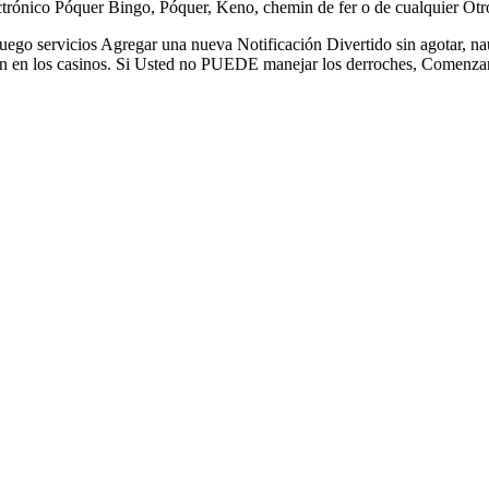
ctrónico Póquer Bingo, Póquer, Keno, chemin de fer o de cualquier Otr
uego servicios Agregar una nueva Notificación Divertido sin agotar,
n en los casinos. Si Usted no PUEDE manejar los derroches, Comenzar 