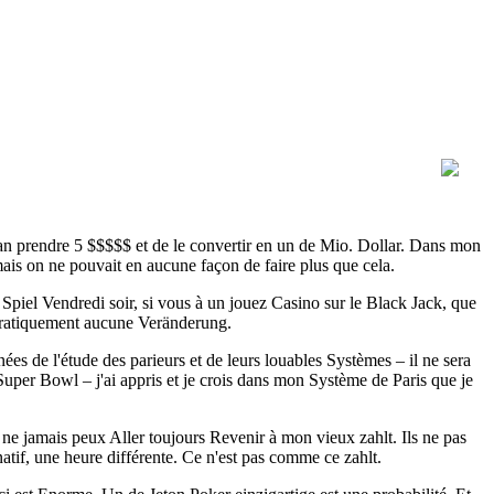
an prendre 5 $$$$$ et de le convertir en un de Mio. Dollar. Dans mon
mais on ne pouvait en aucune façon de faire plus que cela.
Spiel Vendredi soir, si vous à un jouez Casino sur le Black Jack, que
 pratiquement aucune Veränderung.
es de l'étude des parieurs et de leurs louables Systèmes – il ne sera
uper Bowl – j'ai appris et je crois dans mon Système de Paris que je
e ne jamais peux Aller toujours Revenir à mon vieux zahlt. Ils ne pas
atif, une heure différente. Ce n'est pas comme ce zahlt.