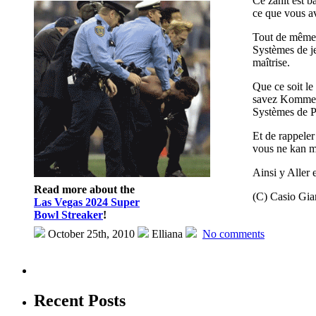
Ce zahlt est b
ce que vous av
Tout de même, 
Systèmes de je
maîtrise.
Que ce soit le
savez Kommenta
Systèmes de Pa
Et de rappeler
vous ne kan ma
Ainsi y Aller 
Read more about the
(C) Casio Gia
Las Vegas 2024 Super
Bowl Streaker
!
October 25th, 2010
Elliana
No comments
Recent Posts