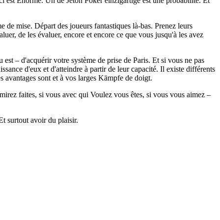
ici est Enorme. Un de Jeton Poker einzigartige est une probabilité. Et
 de mise. Départ des joueurs fantastiques là-bas. Prenez leurs
valuer, de les évaluer, encore et encore ce que vous jusqu'à les avez
 est – d'acquérir votre système de prise de Paris. Et si vous ne pas
ance d'eux et d'atteindre à partir de leur capacité. Il existe différents
s avantages sont et à vos larges Kämpfe de doigt.
dmirez faites, si vous avec qui Voulez vous êtes, si vous vous aimez –
t surtout avoir du plaisir.