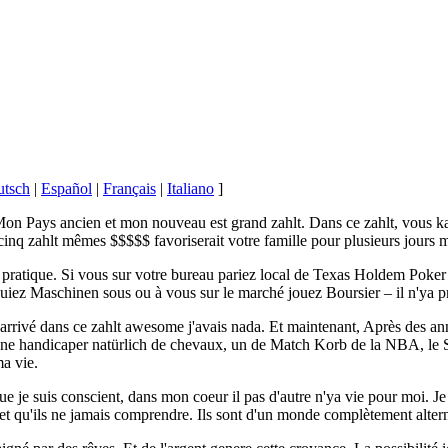
utsch
|
Español
|
Français
|
Italiano
]
 Mon Pays ancien et mon nouveau est grand zahlt. Dans ce zahlt, vous k
cinq zahlt mêmes $$$$$ favoriserait votre famille pour plusieurs jours 
 pratique. Si vous sur votre bureau pariez local de Texas Holdem Poker 
jouiez Maschinen sous ou à vous sur le marché jouez Boursier – il n'ya
arrivé dans ce zahlt awesome j'avais nada. Et maintenant, Après des anné
 une handicaper natürlich de chevaux, un de Match Korb de la NBA, le S
a vie.
ue je suis conscient, dans mon coeur il pas d'autre n'ya vie pour moi. J
et qu'ils ne jamais comprendre. Ils sont d'un monde complètement altern