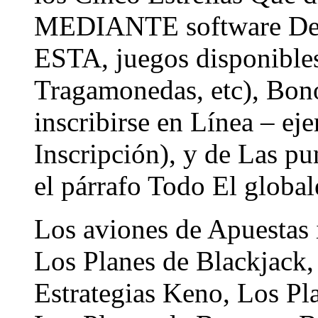
MEDIANTE software Descr
ESTA, juegos disponibles
Tragamonedas, etc), Bon
inscribirse en Línea – e
Inscripción), y de Las p
el párrafo Todo El globa
Los aviones de Apuestas 
Los Planes de Blackjack,
Estrategias Keno, Los Pl