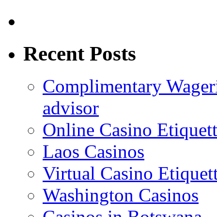
Recent Posts
Complimentary Wageri
advisor
Online Casino Etiquet
Laos Casinos
Virtual Casino Etiquet
Washington Casinos
Casinos in Botswana