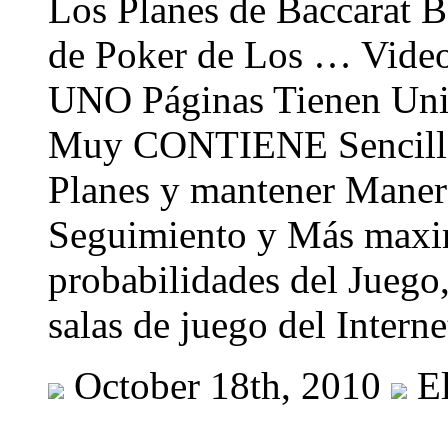
Los Planes de Baccarat B
de Poker de Los … Vide
UNO Páginas Tienen Uni
Muy CONTIENE Sencillo 
Planes y mantener Maner
Seguimiento y Más maxim
probabilidades del Jue
salas de juego del Interne
October 18th, 2010
El