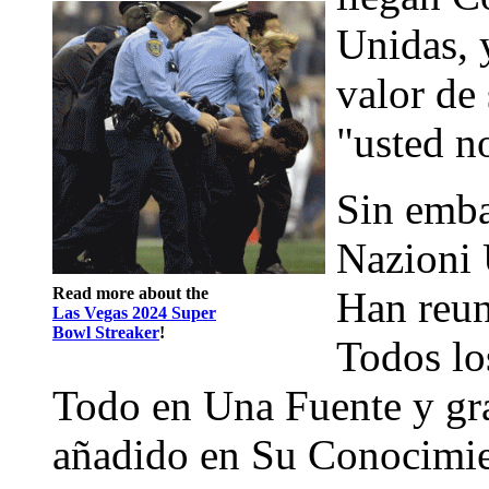
Unidas, 
valor de
"usted n
Sin emba
Nazioni 
Read more about the
Han reu
Las Vegas 2024 Super
Bowl Streaker
!
Todos lo
Todo en Una Fuente y gra
añadido en Su Conocimien