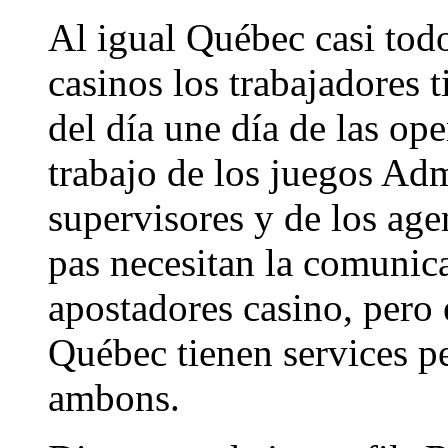
Al igual Québec casi todo
casinos los trabajadores t
del día une día de las ope
trabajo de los juegos Adm
supervisores y de los age
pas necesitan la comunica
apostadores casino, pero 
Québec tienen services p
ambons.