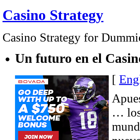
Casino Strategy
Casino Strategy for Dummi
Un futuro en el Casin
[
Eng
Apues
… los
mundo