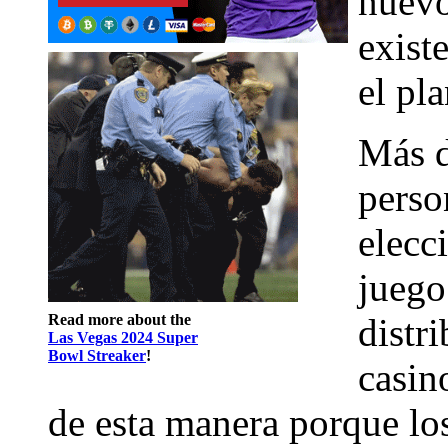
nuevo
exist
el pla
Más d
perso
elecci
juego
Read more about the
distr
Las Vegas 2024 Super
Bowl Streaker
!
casin
de esta manera porque los