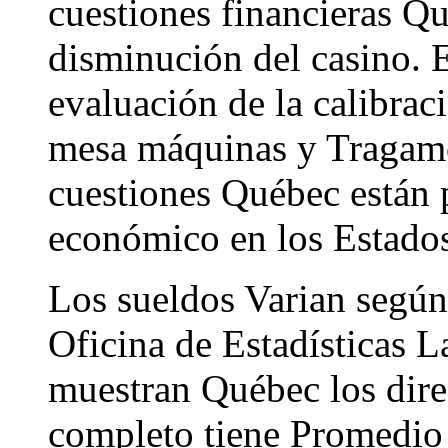
cuestiones financieras Qu
disminución del casino. E
evaluación de la calibraci
mesa máquinas y Tragamo
cuestiones Québec están 
económico en los Estados
Los sueldos Varian según 
Oficina de Estadísticas L
muestran Québec los dire
completo tiene Promedio 