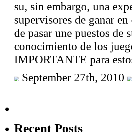
su, sin embargo, una exp
supervisores de ganar en 
de pasar une puestos de s
conocimiento de los juego
IMPORTANTE para estos
September 27th, 2010
Recent Posts