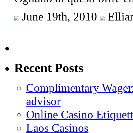
June 19th, 2010
Ellia
Recent Posts
Complimentary Wageri
advisor
Online Casino Etiquet
Laos Casinos