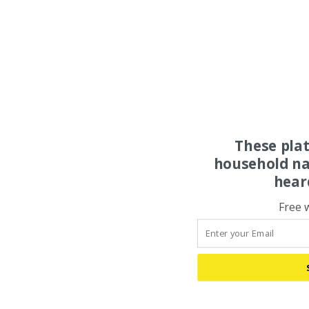
These pla
household na
hear
Free 