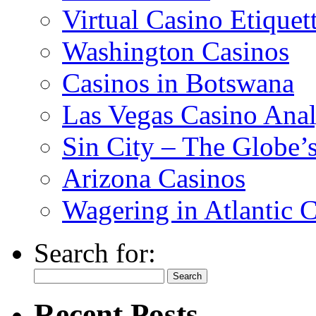
Virtual Casino Etiquet
Washington Casinos
Casinos in Botswana
Las Vegas Casino Anal
Sin City – The Globe’
Arizona Casinos
Wagering in Atlantic C
Search for:
Recent Posts